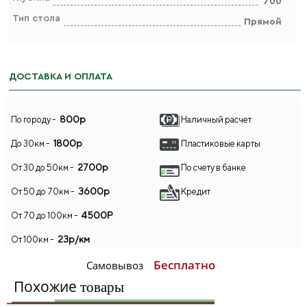
700
Тип стола
Прямой
ДОСТАВКА И ОПЛАТА
800р
По городу -
Наличный расчет
1800р
До 30км -
Пластиковые карты
2700р
От 30 до 50км -
По счету в банке
3600р
От 50 до 70км -
Кредит
4500Р
От 70 до 100км -
23р/км
От 100км -
Бесплатно
Самовывоз
Похожие
товары