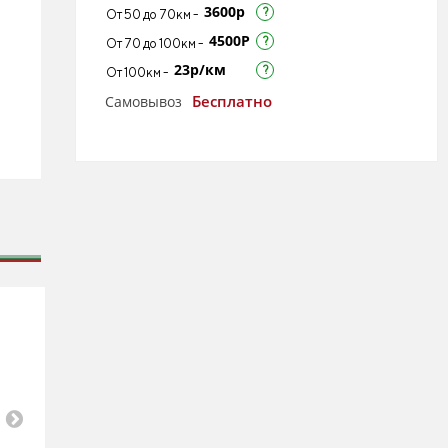
3600р
От 50 до 70км -
4500Р
От 70 до 100км -
23р/км
От 100км -
Бесплатно
Самовывоз