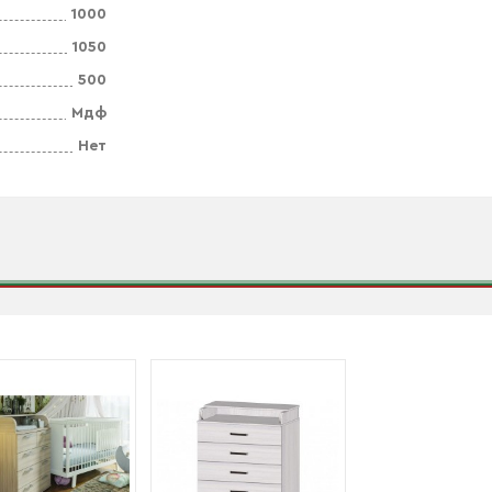
1000
1050
500
Мдф
Нет