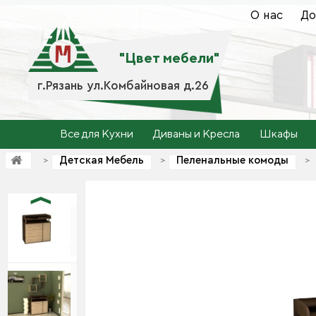
О нас
До
"Цвет мебели"
г.Рязань ул.Комбайновая д.26
Все для Кухни
Диваны и Кресла
Шкафы
Детская Мебель
Пеленальные комоды
>
>
>