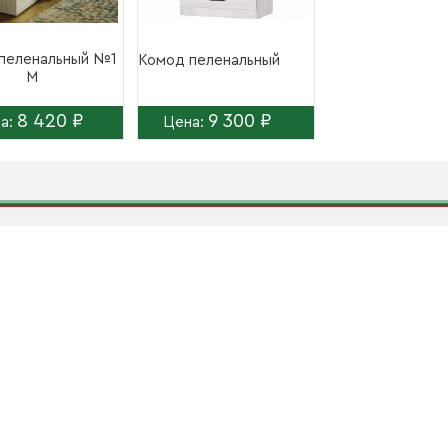
пеленальный №1
Комод пеленальный
М
8 420 ₽
9 300 ₽
а:
Цена: