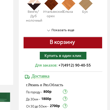
Венге/
Итальянский
Ольха
Бук
Дуб
орех
молочный
Показать еще
В корзину
Купить в один клик
Для заказов:
+7(4912) 90-40-55
Доставка
г.Рязань и Ряз.Область
800р
По городу -
1800р
До 30км -
2700р
От 30 до 50км -