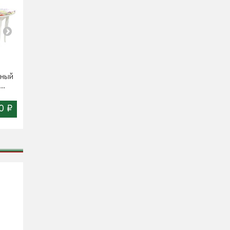
нный
Стол обеденный
Стол обеденный
..
"Сеул" D50/D60
"Сеул" Дуга
0 ₽
9 860 ₽
10 240 ₽
Цена:
Цена: