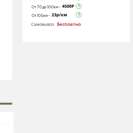
4500Р
От 70 до 100км -
23р/км
От 100км -
Бесплатно
Самовывоз