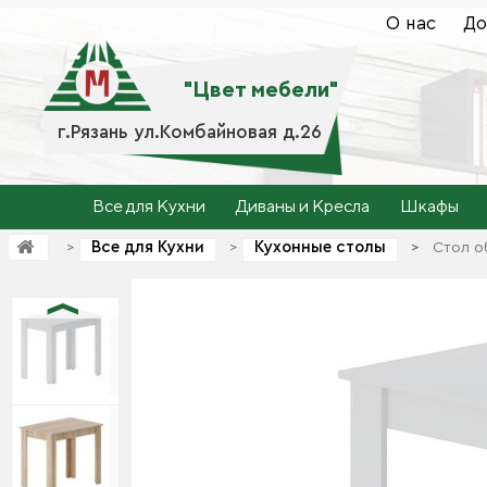
О нас
До
"Цвет мебели"
г.Рязань ул.Комбайновая д.26
Все для Кухни
Диваны и Кресла
Шкафы
Все для Кухни
Кухонные столы
>
>
>
>
Стол о