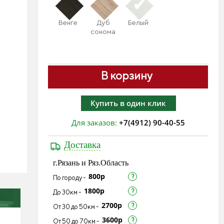
Венге
Дуб
Белый
сонома
В корзину
Купить в один клик
Для заказов:
+7(4912) 90-40-55
Доставка
г.Рязань и Ряз.Область
800р
По городу -
1800р
До 30км -
2700р
От 30 до 50км -
3600р
От 50 до 70км -