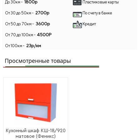
1800р
До 30км -
Пластиковые карты
2700р
От 30 до 50км -
По счету в банке
3600р
От 50 до 70км -
Кредит
4500Р
От 70 до 100км -
23р/км
От 100км -
Бесплатно
Самовывоз
Просмотренные товары
Кухонный шкаф КШ-18/920
матовое (Феникс)