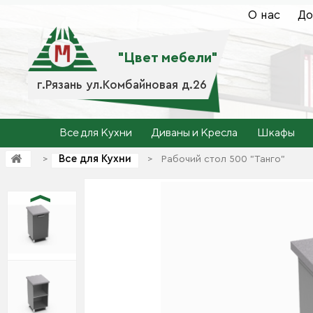
О нас
До
"Цвет мебели"
г.Рязань ул.Комбайновая д.26
Все для Кухни
Диваны и Кресла
Шкафы
Все для Кухни
>
>
Рабочий стол 500 "Танго"