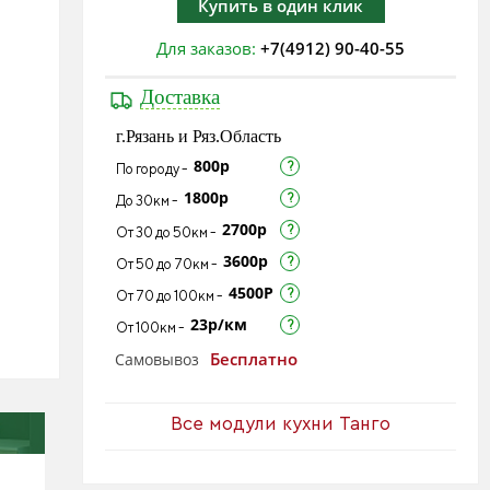
Купить в один клик
Для заказов:
+7(4912) 90-40-55
Доставка
г.Рязань и Ряз.Область
800р
По городу -
1800р
До 30км -
2700р
От 30 до 50км -
3600р
От 50 до 70км -
4500Р
От 70 до 100км -
23р/км
От 100км -
Бесплатно
Самовывоз
Все модули кухни Танго