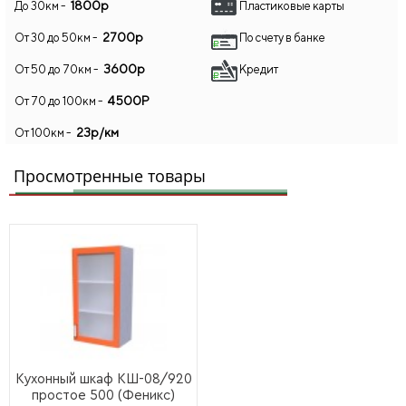
1800р
До 30км -
Пластиковые карты
2700р
От 30 до 50км -
По счету в банке
3600р
От 50 до 70км -
Кредит
4500Р
От 70 до 100км -
23р/км
От 100км -
Бесплатно
Самовывоз
Просмотренные товары
Кухонный шкаф КШ-08/920
простое 500 (Феникс)