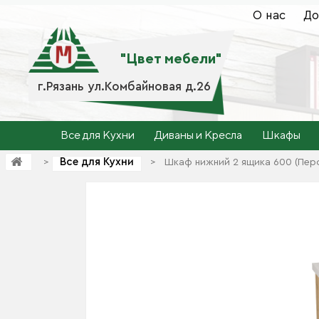
О нас
До
"Цвет мебели"
г.Рязань ул.Комбайновая д.26
Все для Кухни
Диваны и Кресла
Шкафы
Все для Кухни
>
>
Шкаф нижний 2 ящика 600 (Пер