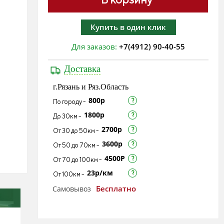
Купить в один клик
Для заказов:
+7(4912) 90-40-55
Доставка
г.Рязань и Ряз.Область
800р
По городу -
1800р
До 30км -
2700р
От 30 до 50км -
3600р
От 50 до 70км -
4500Р
От 70 до 100км -
23р/км
От 100км -
Бесплатно
Самовывоз