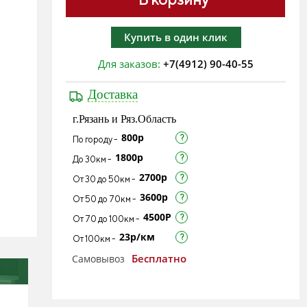
Купить в один клик
Для заказов:
+7(4912) 90-40-55
Доставка
г.Рязань и Ряз.Область
800р
По городу -
1800р
До 30км -
2700р
От 30 до 50км -
3600р
От 50 до 70км -
4500Р
От 70 до 100км -
23р/км
От 100км -
Бесплатно
Самовывоз