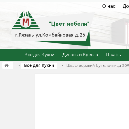
О нас
До
"Цвет мебели"
г.Рязань ул.Комбайновая д.26
Все для Кухни
Диваны и Кресла
Шкафы
Все для Кухни
>
>
Шкаф верхний бутылочница 209