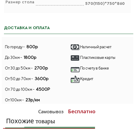
Размер стола
570(1150)*750*860
ДОСТАВКА И ОПЛАТА
800р
По городу -
Наличный расчет
1800р
До 30км -
Пластиковые карты
2700р
От 30 до 50км -
По счету в банке
3600р
От 50 до 70км -
Кредит
4500Р
От 70 до 100км -
23р/км
От 100км -
Бесплатно
Самовывоз
Похожие
товары