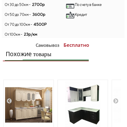
2700р
От 30 до 50км -
По счету в банке
3600р
От 50 до 70км -
Кредит
4500Р
От 70 до 100км -
23р/км
От 100км -
Бесплатно
Самовывоз
Похожие
товары