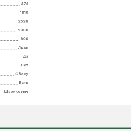
876
1810
2528
2000
800
Лдсп
Да
Нет
Сбоку
Есть
Шариковые