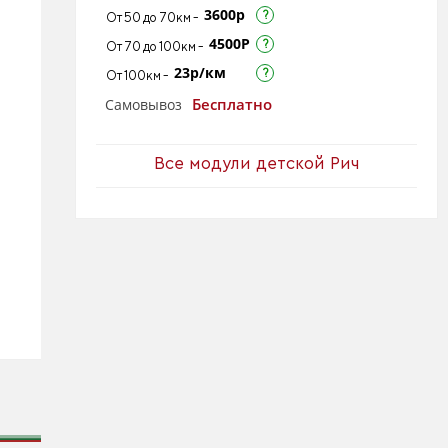
3600р
От 50 до 70км -
4500Р
От 70 до 100км -
23р/км
От 100км -
Бесплатно
Самовывоз
Все модули детской Рич