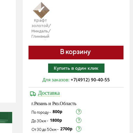
Крафт
золотой/
Миндаль/
Глиняный
серый
В корзину
Купить в один клик
Для заказов:
+7(4912) 90-40-55
Доставка
г.Рязань и Ряз.Область
800р
По городу -
1800р
До 30км -
2700р
От 30 до 50км -