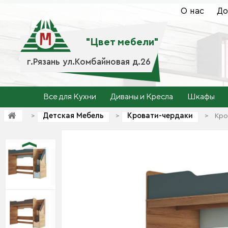
О нас
До
"Цвет мебели"
г.Рязань ул.Комбайновая д.26
Все для Кухни
Диваны и Кресла
Шкафы
Детская Мебель
Кровати-чердаки
>
>
>
Кро