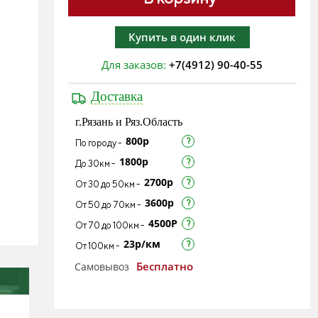
Купить в один клик
Для заказов:
+7(4912) 90-40-55
Доставка
г.Рязань и Ряз.Область
800р
По городу -
1800р
До 30км -
2700р
От 30 до 50км -
3600р
От 50 до 70км -
4500Р
От 70 до 100км -
23р/км
От 100км -
Бесплатно
Самовывоз