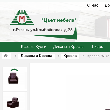
О нас
До
"Цвет мебели"
г.Рязань ул.Комбайновая д.26
Все для Кухни
Диваны и Кресла
Шкафы
Диваны и Кресла
Кресла
>
>
>
Кресло "Акко