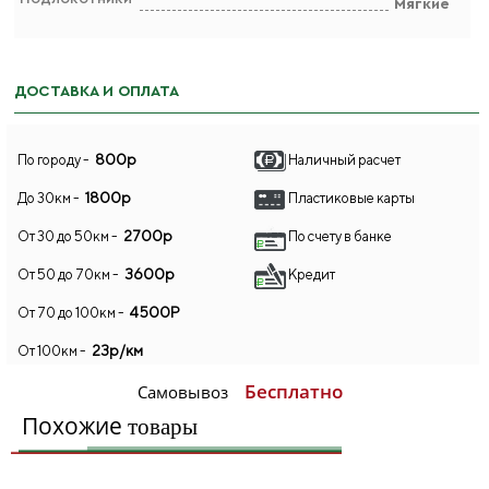
Мягкие
ДОСТАВКА И ОПЛАТА
800р
По городу -
Наличный расчет
1800р
До 30км -
Пластиковые карты
2700р
От 30 до 50км -
По счету в банке
3600р
От 50 до 70км -
Кредит
4500Р
От 70 до 100км -
23р/км
От 100км -
Бесплатно
Самовывоз
Похожие
товары