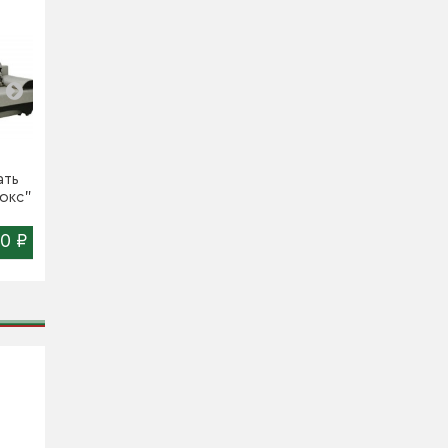
ать
Диван-кровать
Евродиван "Мод"
юкс"
"Наташа 160 ДН"
0 ₽
35 960 ₽
30 900 ₽
Цена:
Цена: