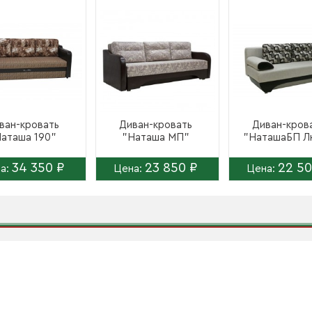
ван-кровать
Диван-кровать
Диван-кров
аташа 190"
"Наташа МП"
"НаташаБП Л
34 350 ₽
23 850 ₽
22 50
а:
Цена:
Цена: