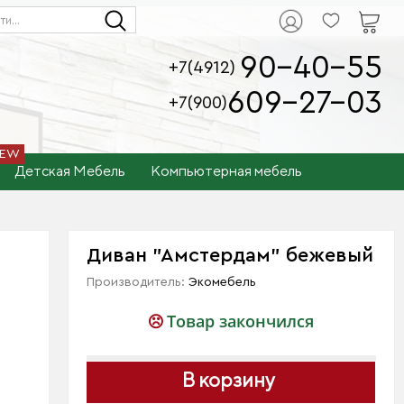
90-40-55
+7(4912)
609-27-03
+7(900)
Детская Мебель
Компьютерная мебель
Диван "Амстердам" бежевый
Производитель:
Экомебель
Товар закончился
В корзину