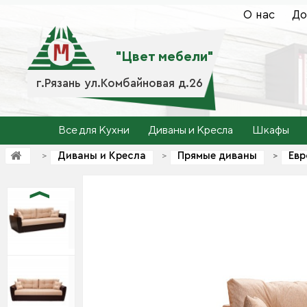
О нас
До
"Цвет мебели"
г.Рязань ул.Комбайновая д.26
Все для Кухни
Диваны и Кресла
Шкафы
Диваны и Кресла
Прямые диваны
Евр
>
>
>
>