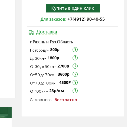
Купить в один клик
Для заказов:
+7(4912) 90-40-55
Доставка
г.Рязань и Ряз.Область
800р
По городу -
1800р
До 30км -
2700р
От 30 до 50км -
3600р
От 50 до 70км -
4500Р
От 70 до 100км -
23р/км
От 100км -
Бесплатно
Самовывоз