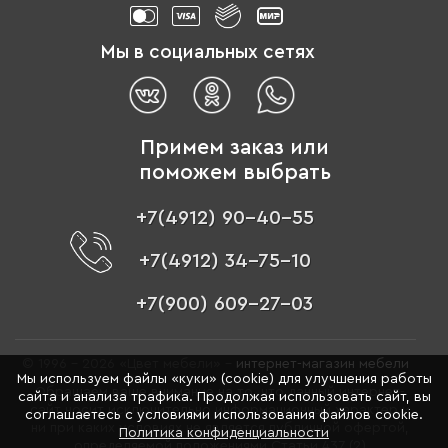
Мы в социальных сетях
Примем заказ или
поможем выбрать
+7(4912) 90-40-55
+7(4912) 34-75-10
+7(900) 609-27-03
© 1996 - 2026 «Цвет мебели» –
интернет-магазин мебели
Мы используем файлы «куки» (cookie) для улучшения работы
Обращаем ваше внимание на то, что данный интернет-
сайта и анализа трафика. Продолжая использовать сайт, вы
сайт носит исключительно информационный характер и
соглашаетесь с условиями использования файлов cookie.
ни при каких условиях не является публичной офертой,
Политика конфиденциальности
определяемой положениями Статьи 437 (2)