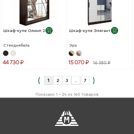
Шкаф-купе Олимп 2
Шкаф-купе Элегант 3
Стендмебель
Эра
44 730 ₽
15 070 ₽
16 380 ₽
1
2
3
...
7
Показано 1 - 24 из 160 товаров