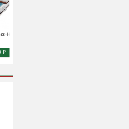
тиж-Н
Матрас Фортуна-Н
Матрас Импульс-Н
(1400)
(1400)
0 ₽
14 940 ₽
16 420 ₽
Цена:
Цена: