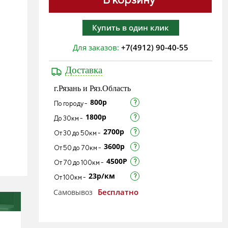
Купить в один клик
Для заказов:
+7(4912) 90-40-55
Доставка
г.Рязань и Ряз.Область
800р
По городу -
1800р
До 30км -
2700р
От 30 до 50км -
3600р
От 50 до 70км -
4500Р
От 70 до 100км -
23р/км
От 100км -
Бесплатно
Самовывоз