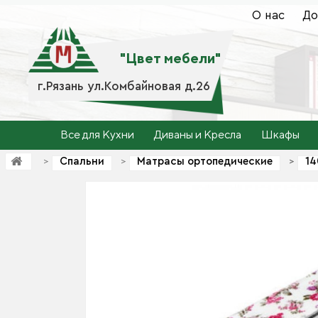
О нас
До
"Цвет мебели"
г.Рязань ул.Комбайновая д.26
Все для Кухни
Диваны и Кресла
Шкафы
Спальни
Матрасы ортопедические
14
>
>
>
>