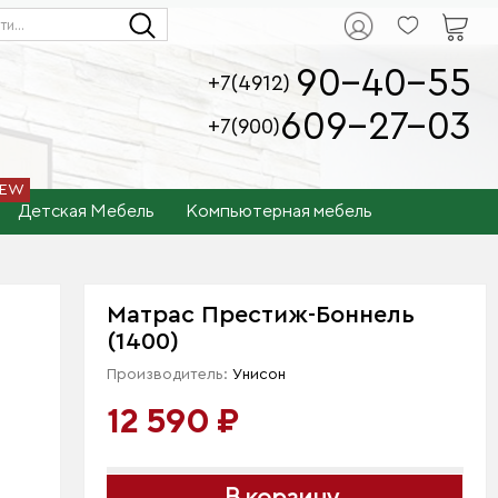
90-40-55
+7(4912)
609-27-03
+7(900)
Детская Мебель
Компьютерная мебель
Матрас Престиж-Боннель
(1400)
Производитель:
Унисон
12 590 ₽
В корзину