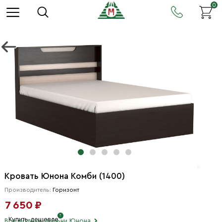
0
Кровать Юнона Комби (1400)
Производитель:
Горизонт
7 650 ₽
Купить дешевле
Все модули спальни Юнона