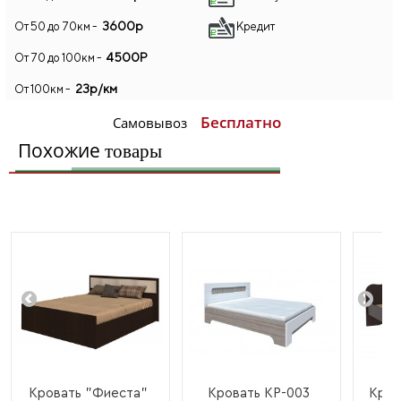
3600р
От 50 до 70км -
Кредит
4500Р
От 70 до 100км -
23р/км
От 100км -
Бесплатно
Самовывоз
Похожие
товары
Кровать "Фиеста"
Кровать КР-003
Кров