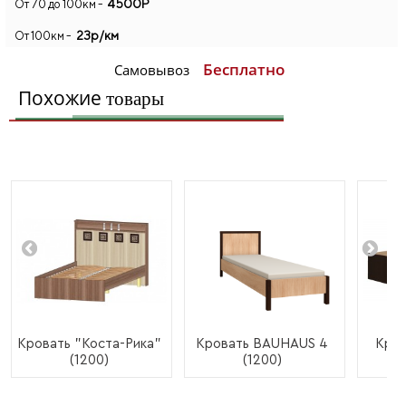
4500Р
От 70 до 100км -
23р/км
От 100км -
Бесплатно
Самовывоз
Похожие
товары
Кровать "Коста-Рика"
Кровать BAUHAUS 4
Кров
(1200)
(1200)