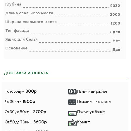
Глубина
2032
Длина спального места
2000
Ширина спального места
1200
Тип фасада
Лдсп
Ящик для белья
Нет
Основание
Дсп
ДОСТАВКА И ОПЛАТА
800р
По городу -
Наличный расчет
1800р
До 30км -
Пластиковые карты
2700р
От 30 до 50км -
По счету в банке
3600р
От 50 до 70км -
Кредит