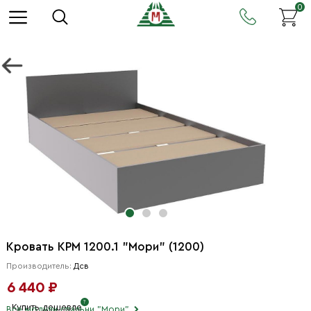
0
Кровать КРМ 1200.1 "Мори" (1200)
Производитель:
Дсв
6 440 ₽
Купить дешевле
Все модули спальни "Мори"