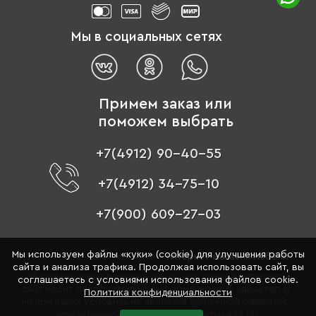
Мы в социальных сетях
Примем заказ или
поможем выбрать
+7(4912) 90-40-55
+7(4912) 34-75-10
+7(900) 609-27-03
Мы используем файлы «куки» (cookie) для улучшения работы
© 1996 - 2026 «Цвет мебели» –
интернет-магазин мебели
сайта и анализа трафика. Продолжая использовать сайт, вы
Обращаем ваше внимание на то, что данный интернет-
соглашаетесь с условиями использования файлов cookie.
сайт носит исключительно информационный характер и
Политика конфиденциальности
ни при каких условиях не является публичной офертой,
определяемой положениями Статьи 437 (2)