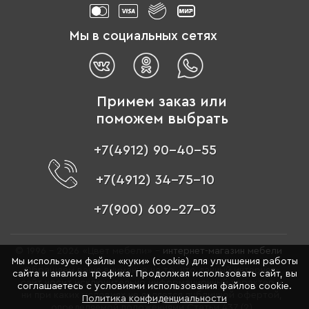
Мы в социальных сетях
Примем заказ или
поможем выбрать
+7(4912) 90-40-55
+7(4912) 34-75-10
+7(900) 609-27-03
© 1996 - 2026 «Цвет мебели» –
интернет-магазин мебели
Мы используем файлы «куки» (cookie) для улучшения работы
Обращаем ваше внимание на то, что данный интернет-
сайта и анализа трафика. Продолжая использовать сайт, вы
сайт носит исключительно информационный характер и
соглашаетесь с условиями использования файлов cookie.
ни при каких условиях не является публичной офертой,
Политика конфиденциальности
определяемой положениями Статьи 437 (2)