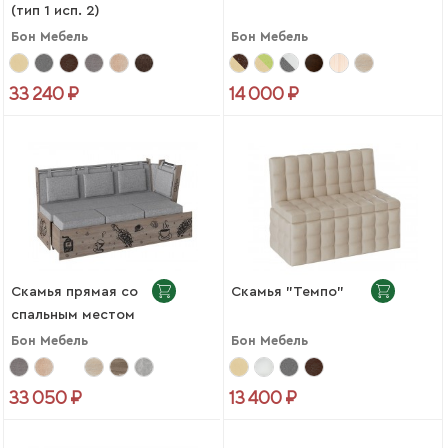
(тип 1 исп. 2)
Бон Мебель
Бон Мебель
33 240 ₽
14 000 ₽
Скамья прямая со
Скамья "Темпо"
спальным местом
"Роденго"
Бон Мебель
Бон Мебель
33 050 ₽
13 400 ₽